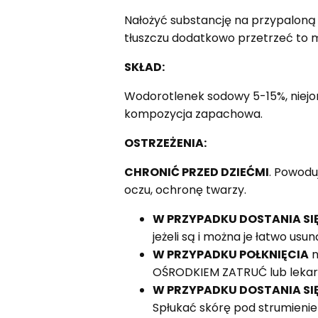
Nałożyć substancję na przypaloną 
tłuszczu dodatkowo przetrzeć to m
SKŁAD:
Wodorotlenek sodowy 5-15%, niejo
kompozycja zapachowa.
OSTRZEŻENIA:
CHRONIĆ PRZED DZIEĆMI
. Powodu
oczu, ochronę twarzy.
W PRZYPADKU DOSTANIA SI
jeżeli są i można je łatwo us
W PRZYPADKU POŁKNIĘCIA
n
OŚRODKIEM ZATRUĆ lub leka
W PRZYPADKU DOSTANIA SIĘ
Spłukać skórę pod strumieni