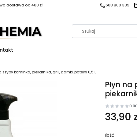
a dostawa od 400 zł
608 800 335
ntakt
 szyby kominka, piekarnika, grill, garnki, patelni 0,5 L
Płyn na 
piekarnik
0.0
33,90 z
Ilość