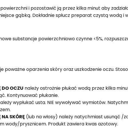
powierzchni i pozostawić ją przez kilka minut aby zadzia
iejsce gąbką. Dokładnie spłucz preparat czystą wodą i w
nowe substancje powierzchniowo czynne <5%, rozpuszczal
je poważne oparzenia skóry oraz uszkodzenie oczu. Stos
Ę DO OCZU
należy ostrożnie płukać wodą przez kilka min
unąć. Kontynuować płukanie.
ależy wypłukać usta. NIE wywoływać wymiotów. Natychmi
rzem.
 NA SKÓRĘ
(lub na włosy) należy natychmiast usunąć /zd
em wody/prysznicem. Produkt zawiera kwas azotowy.