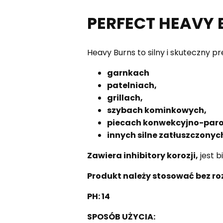
PERFECT HEAVY B
Heavy Burns to silny i skuteczny pr
garnkach
patelniach,
grillach,
szybach kominkowych,
piecach konwekcyjno-par
innych silne zatłuszczony
Zawiera inhibitory korozji,
jest b
Produkt należy stosować bez ro
PH: 14
SPOSÓB UŻYCIA: