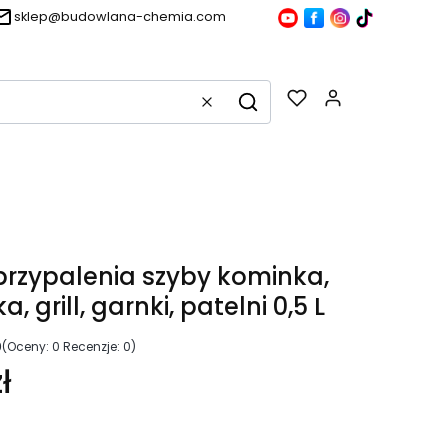
sklep@budowlana-chemia.com
Produkty w k
Wyczyść
Szukaj
przypalenia szyby kominka,
a, grill, garnki, patelni 0,5 L
0
(Oceny: 0 Recenzje: 0)
ł