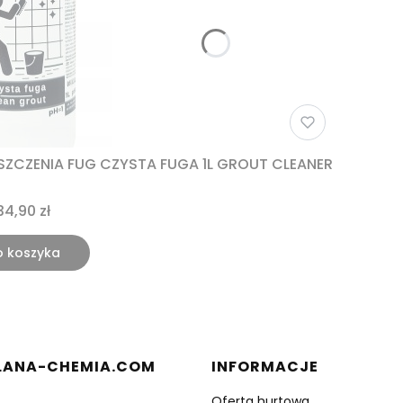
ZCZENIA FUG CZYSTA FUGA 1L GROUT CLEANER
34,90 zł
o koszyka
 stopce
ANA-CHEMIA.COM
INFORMACJE
Oferta hurtowa