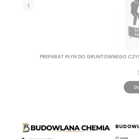
PREPARAT PŁYN DO GRUNTOWNEGO CZYS
D
Linki w
BUDOWL
O nas