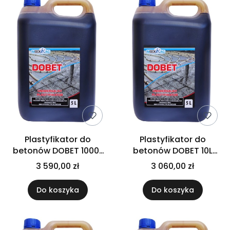
Plastyfikator do
Plastyfikator do
betonów DOBET 1000L
betonów DOBET 10L
PALETOPOJEMNIK
PALETA 60 sztuk
3 590,00 zł
3 060,00 zł
Do koszyka
Do koszyka