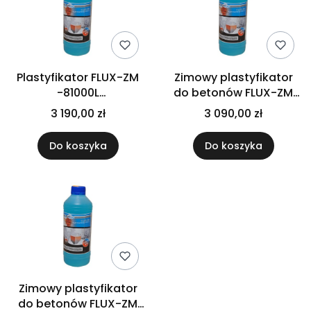
Plastyfikator FLUX-ZM
Zimowy plastyfikator
-81000L
do betonów FLUX-ZM
PALETOPOJEMNIK
-8 10L PALETA 60 sztuk
3 190,00 zł
3 090,00 zł
Do koszyka
Do koszyka
Zimowy plastyfikator
do betonów FLUX-ZM