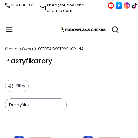
608 800 335
sklep@budowlana-
chemia.com
Produ
Otwórz wy
Strona główna
OFERTA DYSTRYBUCYJNA
Plastyfikatory
Filtry
Domyślne
Lista produktów