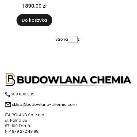
-8 200L PALETA 2 sztuki
1 890,00 zł
Do koszyka
Strona
z 1
608 800 335
sklep@budowlana-chemia.com
ITA POLAND Sp. z o.o.
ul. Polna 65
87-100 Toruń
NIP 879 272 49 98