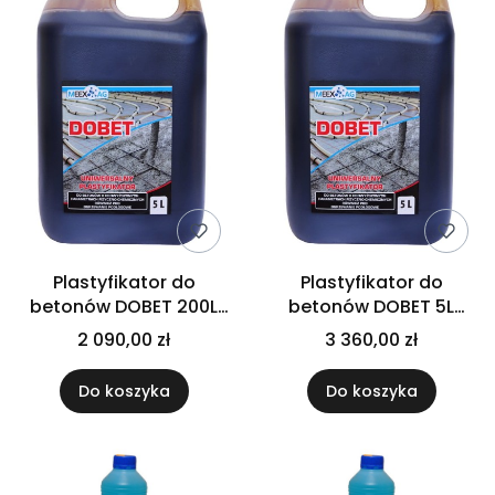
Plastyfikator do
Plastyfikator do
betonów DOBET 200L
betonów DOBET 5L
PALETA 2 sztuki
PALETA 120 sztuk
2 090,00 zł
3 360,00 zł
Do koszyka
Do koszyka