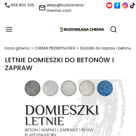
608 800 335
sklep@budowlana-
chemia.com
Produ
Otwórz wy
Strona główna
CHEMIA PRZEMYSŁOWA
Dodatki do zapraw i betonu
LETNIE DOMIESZKI DO BETONÓW I
ZAPRAW