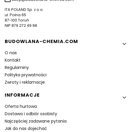
ITA POLAND Sp. z o.o.
ul. Polna 65
87-100 Toruń
NIP 879 272 49 98
Linki w stopce
BUDOWLANA-CHEMIA.COM
O nas
Kontakt
Regulaminy
Polityka prywatności
Zwroty i reklamacje
INFORMACJE
Oferta hurtowa
Dostawa i odbiór osobisty
Najczęściej zadawane pytania
Jak do nas dojechać