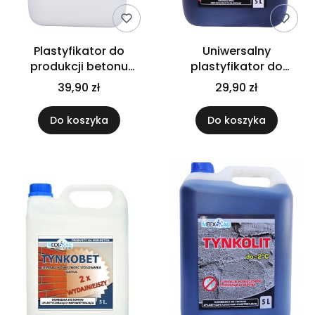
Plastyfikator do
Uniwersalny
produkcji betonu
plastyfikator do
barwionego
betonu Dobet
39,90 zł
29,90 zł
Do koszyka
Do koszyka