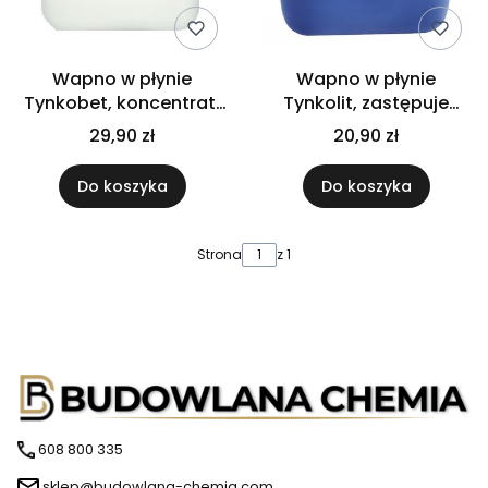
Wapno w płynie
Wapno w płynie
Tynkobet, koncentrat,
Tynkolit, zastępuje
wydajność x2
tradycyjne wapno
29,90 zł
20,90 zł
Do koszyka
Do koszyka
Strona
z 1
608 800 335
sklep@budowlana-chemia.com