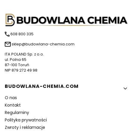
608 800 335
sklep@budowlana-chemia.com
ITA POLAND Sp. z o.o.
ul. Polna 65
87-100 Toruń
NIP 879 272 49 98
Linki w stopce
BUDOWLANA-CHEMIA.COM
O nas
Kontakt
Regulaminy
Polityka prywatności
Zwroty i reklamacje