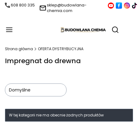
608 800 335
sklep@budowlana-
chemia.com
Produ
Otwórz wy
Strona główna
OFERTA DYSTRYBUCYJNA
Impregnat do drewna
Domyślne
Lista produktów
W tej kategorii nie ma obecnie żadnych produktów