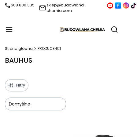
608 800 335
sklep@budowlana-
chemia.com
Produ
Otwórz wy
Strona główna
PRODUCENCI
BAUHUS
Filtry
Domyślne
Lista produktów