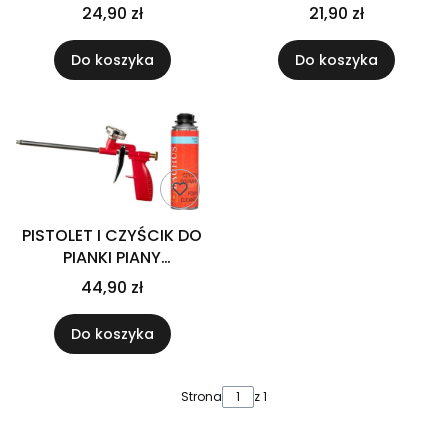
pianki 500ml Bauhus
24,90 zł
21,90 zł
Do koszyka
Do koszyka
PISTOLET I CZYŚCIK DO
PIANKI PIANY
MONTAŻOWEJ
44,90 zł
Do koszyka
Strona
z 1