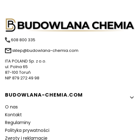
608 800 335
sklep@budowlana-chemia.com
ITA POLAND Sp. z o.o.
ul. Polna 65
87-100 Toruń
NIP 879 272 49 98
Linki w stopce
BUDOWLANA-CHEMIA.COM
O nas
Kontakt
Regulaminy
Polityka prywatności
Zwroty i reklamacje