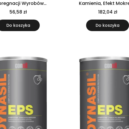
pregnacji Wyrobów
Kamienia, Efekt Mokr
Betonowych
Kamienia
56,58 zł
182,04 zł
Do koszyka
Do koszyka