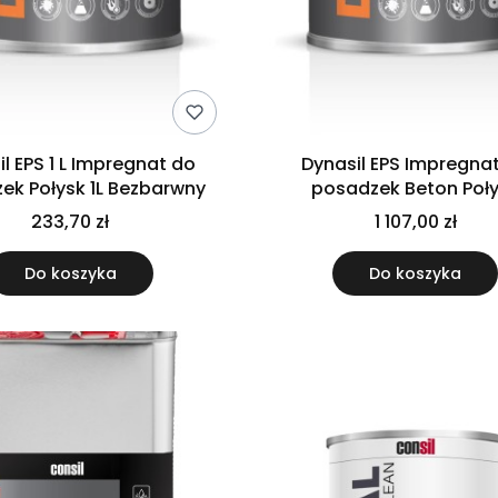
l EPS 1 L Impregnat do
Dynasil EPS Impregna
ek Połysk 1L Bezbarwny
posadzek Beton Poł
233,70 zł
1 107,00 zł
Do koszyka
Do koszyka