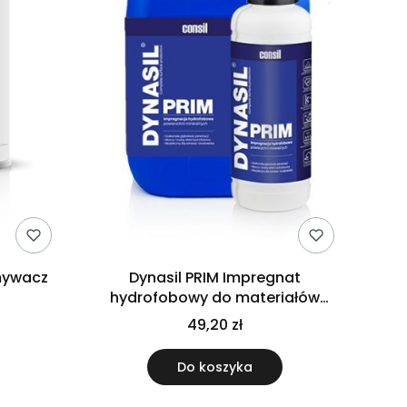
zmywacz
Dynasil PRIM Impregnat
hydrofobowy do materiałów
chłonnych
49,20 zł
Do koszyka