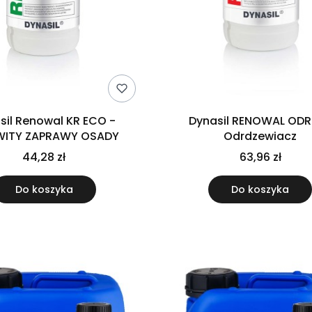
sil Renowal KR ECO -
Dynasil RENOWAL ODR 
ITY ZAPRAWY OSADY
Odrdzewiacz
44,28 zł
63,96 zł
Do koszyka
Do koszyka