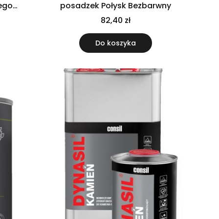
ego
posadzek Połysk Bezbarwny
82,40 zł
Do koszyka