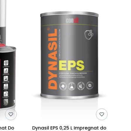
nat Do
Dynasil EPS 0,25 L Impregnat do