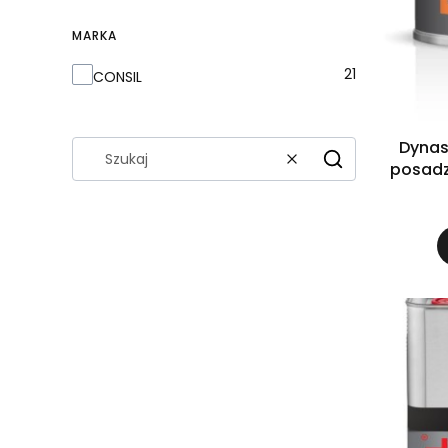
MARKA
Marka
21
CONSIL
Dynasi
Wyczyść
Szukaj
posadz