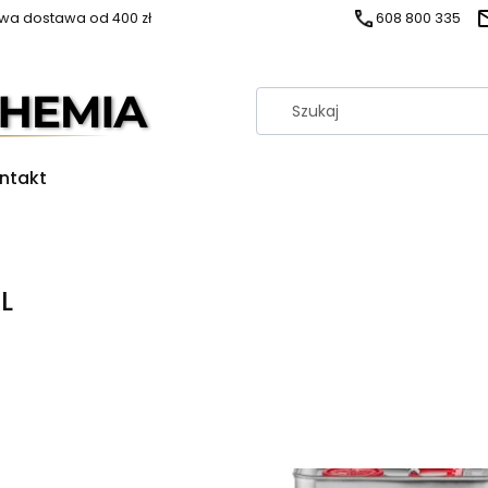
a dostawa od 400 zł
608 800 335
ntakt
L
produktów