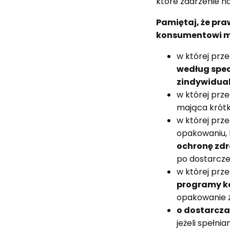
które zdarzenie na
Pamiętaj, że pra
konsumentowi m.
w której prz
według spe
zindywidua
w której prz
mająca krótki
w której prz
opakowaniu, 
ochronę zdr
po dostarcze
w której prz
programy k
opakowanie z
o dostarcza
jeżeli spełn