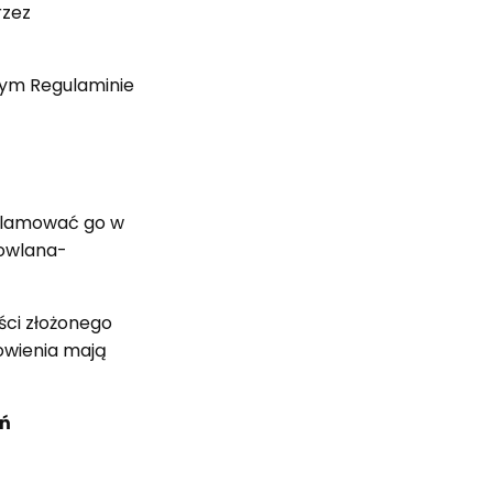
rzez
zym Regulaminie
eklamować go w
dowlana-
ści złożonego
owienia mają
uń