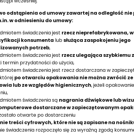
stąpi wcześniej.
wo odstąpienia od umowy zawartej na odległość nie 
in. w odniesieniu do umowy:
edmiotem świadczenia jest
rzecz nieprefabrykowana,
cyfikacji konsumenta
lub
służąca zaspokojeniu jego
lizowanych potrzeb
,
edmiotem świadczenia jest
rzecz ulegająca szybkiemu 
 termin przydatności do użycia,
edmiotem świadczenia jest rzecz dostarczana w zapiec
której
po otwarciu opakowania nie można zwrócić ze
owia lub ze względów higienicznych
, jeżeli opakowani
niu,
edmiotem świadczenia są
nagrania dźwiękowe lub wizu
omputerowe dostarczane w zapieczętowanym opa
ostało otwarte po dostarczeniu
nie treści cyfrowych, które nie są zapisane na nośn
ianie świadczenia rozpoczęło się za wyraźną zgodą konsu