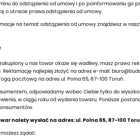
inu do odstąpienia od umowy i po poinformowaniu go p
cę o utracie prawa odstąpienia od umowy.
rmacje na temat odstąpienia od umowy znajdziesz w nas
e
zakupiony u nas towar okaże się wadliwy, masz prawo r
ę. Reklamację najlepiej złożyć na adres e-mail: biuro@bu
ogą pocztową na adres ul. Polna 65, 87-100 Toruń .
konsumentem, odpowiadamy wobec Ciebie tylko do wysoko
wienia, w ciągu roku od wydania towaru. Poniższe postan
konsumentów.
r należy wysłać na adres: ul. Polna 65, 87-100 Tor
 możesz żądać: