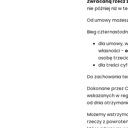
Zwracaną rzecz z
nie później niż w 
Od umowy możesz 
Bieg czternastodn
dla umowy, w
własności -
o
osobę trzecią
dla treści c
Do zachowania ter
Dokonane przez Ci
wskazanych w regul
od dnia otrzymani
Możemy wstrzymać 
rzeczy z powrotem 