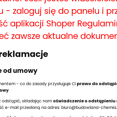
u - zaloguj się do panelu i pr
ć aplikacji Shoper Regulami
eć zawsze aktualne dokumen
 reklamacje
e od umowy
umentem - co do zasady przysługuje Ci
prawo do odstąpi
mowy
.
odstąpić, składając nam
oświadczenie o odstąpieni
ć e-mail przesłaną na adres: biuro@budowlana-chemi