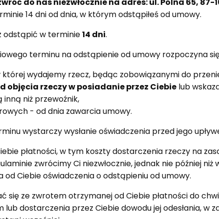
wróć do nas niezwłocznie na adres: ul. Polna 65, 87-
terminie 14 dni od dnia, w którym odstąpiłeś od umowy.
odstąpić w terminie
14 dni
.
iowego terminu na odstąpienie od umowy rozpoczyna się
 której wydajemy rzecz, będąc zobowiązanymi do przenies
d objęcia rzeczy w posiadanie przez Ciebie
lub wskaza
 inną niż przewoźnik,
yfrowych - od dnia zawarcia umowy.
minu wystarczy wysłanie oświadczenia przed jego upływ
ebie płatności, w tym koszty dostarczenia rzeczy na za
aminie zwrócimy Ci niezwłocznie, jednak nie później niż w
a od Ciebie oświadczenia o odstąpieniu od umowy.
się ze zwrotem otrzymanej od Ciebie płatności do chwi
lub dostarczenia przez Ciebie dowodu jej odesłania, w za