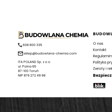
Linki w
BUDOWL
O nas
608 800 335
Kontakt
sklep@budowlana-chemia.com
Regulamin
Polityka p
ITA POLAND Sp. z o.o.
ul. Polna 65
Zwroty i r
87-100 Toruń
Bezpiecz
NIP 879 272 49 98