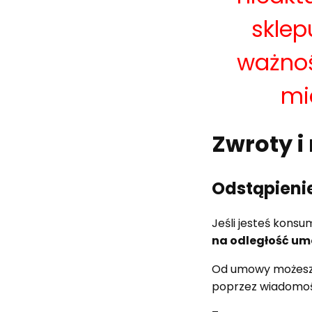
sklep
ważnoś
mi
Zwroty i
Odstąpieni
Jeśli jesteś kons
na odległość u
Od umowy możesz 
poprzez wiadomoś