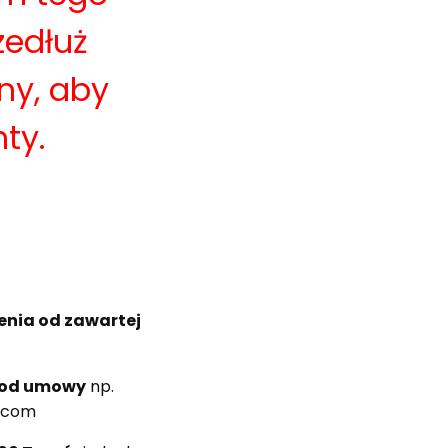
zedłuż
ny, aby
ty.
enia od zawartej
u od umowy
np.
a.com