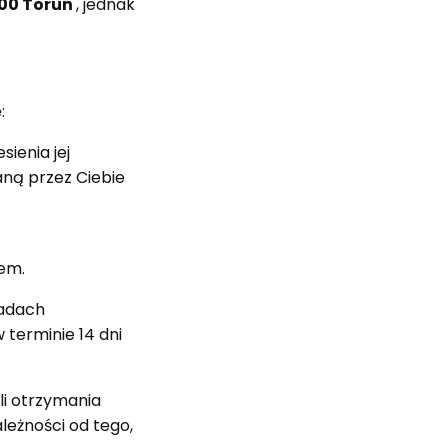
100 Toruń
, jednak
:
ienia jej
ną przez Ciebie
em.
sadach
 terminie 14 dni
li otrzymania
leżności od tego,