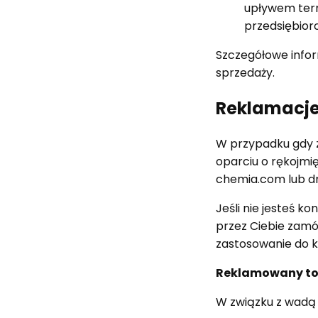
upływem term
przedsiębior
Szczegółowe info
sprzedaży.
Reklamacj
W przypadku gdy 
oparciu o rękojmi
chemia.com lub dr
Jeśli nie jesteś 
przez Ciebie zamó
zastosowanie do 
Reklamowany towa
W związku z wadą