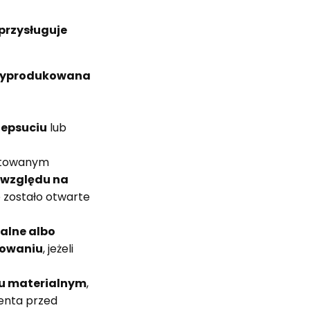
przysługuje
 wyprodukowana
zepsuciu
lub
zętowanym
 względu na
e zostało otwarte
alne albo
kowaniu
, jeżeli
iku materialnym
,
menta przed