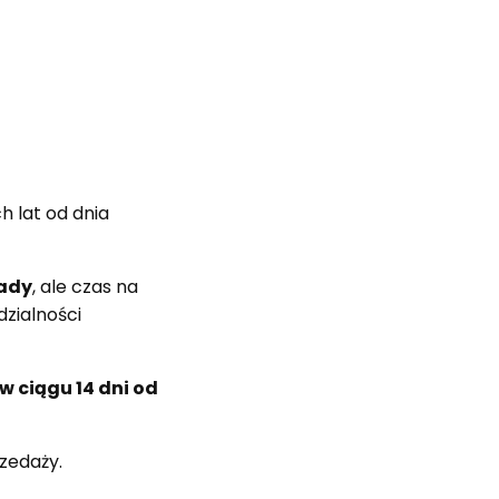
 lat od dnia
wady
, ale czas na
zialności
w ciągu 14 dni od
zedaży.