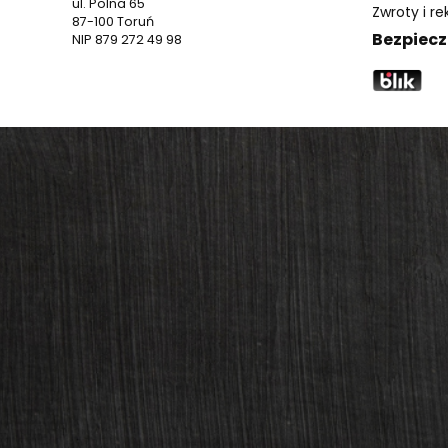
ul. Polna 65
Zwroty i r
87-100 Toruń
Bezpiecz
NIP 879 272 49 98