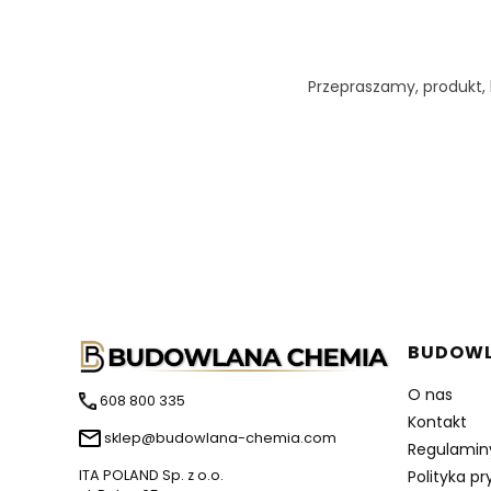
Przepraszamy, produkt, k
Linki w
BUDOWL
O nas
608 800 335
Kontakt
sklep@budowlana-chemia.com
Regulamin
Polityka p
ITA POLAND Sp. z o.o.