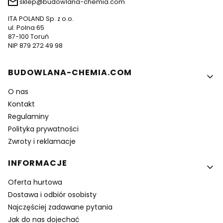
sklep@budowlana-chemia.com
ITA POLAND Sp. z o.o.
ul. Polna 65
87-100 Toruń
NIP 879 272 49 98
Linki w stopce
BUDOWLANA-CHEMIA.COM
O nas
Kontakt
Regulaminy
Polityka prywatności
Zwroty i reklamacje
INFORMACJE
Oferta hurtowa
Dostawa i odbiór osobisty
Najczęściej zadawane pytania
Jak do nas dojechać