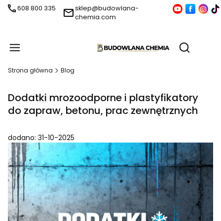
608 800 335
sklep@budowlana-
chemia.com
Produ
Otwórz wy
Strona główna
Blog
Dodatki mrozoodporne i plastyfikatory
do zapraw, betonu, prac zewnętrznych
dodano: 31-10-2025