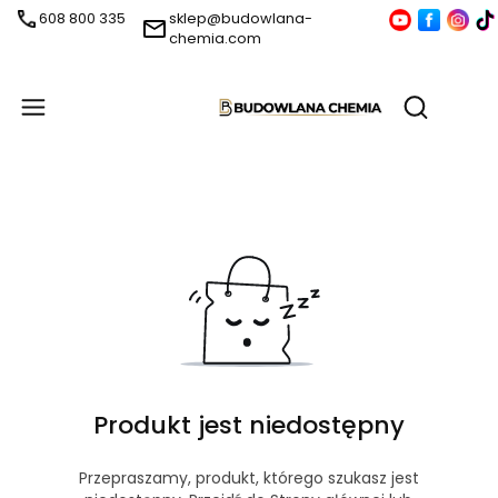
608 800 335
sklep@budowlana-
chemia.com
Produ
Otwórz wy
Produkt jest niedostępny
Przepraszamy, produkt, którego szukasz jest